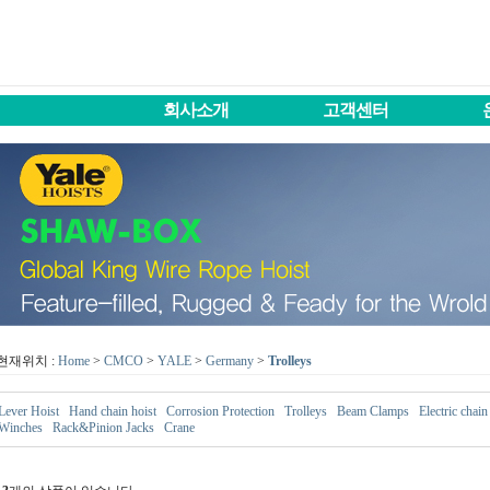
회사소개
고객센터
현재위치 :
Home
>
CMCO
>
YALE
>
Germany
>
Trolleys
Lever Hoist
Hand chain hoist
Corrosion Protection
Trolleys
Beam Clamps
Electric chain
Winches
Rack&Pinion Jacks
Crane