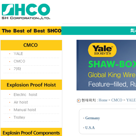
회
현재위치 :
Home
>
CMCO
>
YALE
·
Germany
·
U.S.A