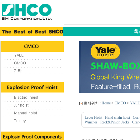
회
현재위치 :
Home
>
CMCO
>
YALE
Lever Hoist
Hand chain hoist
Corr
Winches
Rack&Pinion Jacks
Cran