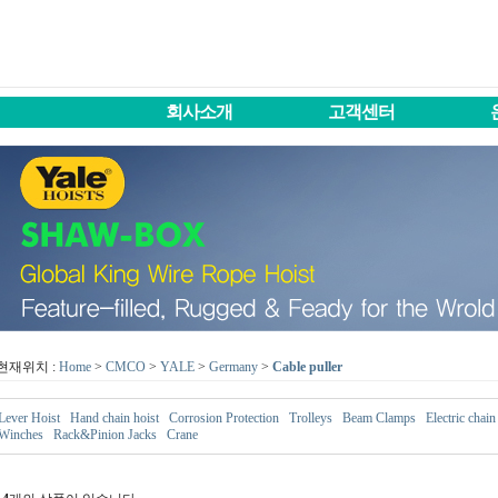
회사소개
고객센터
현재위치 :
Home
>
CMCO
>
YALE
>
Germany
>
Cable puller
Lever Hoist
Hand chain hoist
Corrosion Protection
Trolleys
Beam Clamps
Electric chain
Winches
Rack&Pinion Jacks
Crane