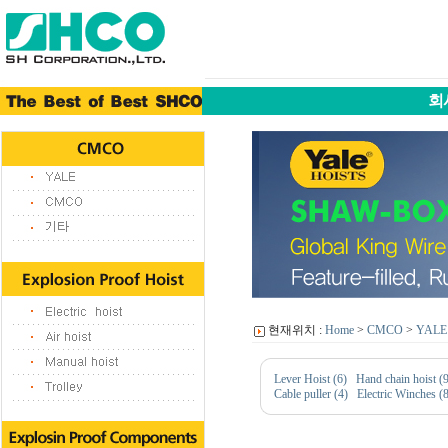
회
현재위치 :
Home
>
CMCO
>
YALE
Lever Hoist (6)
Hand chain hoist (9
Cable puller (4)
Electric Winches (8