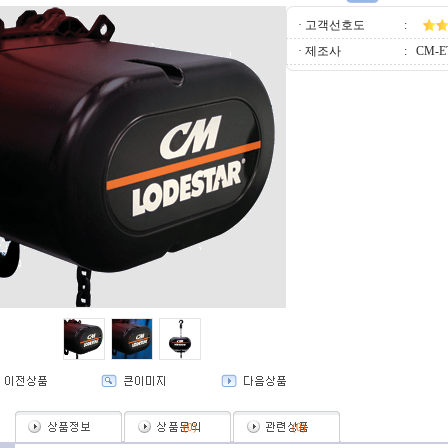
· 고객선호도
:
· 제조사
:
CM-E
(
0
)
(
0
)